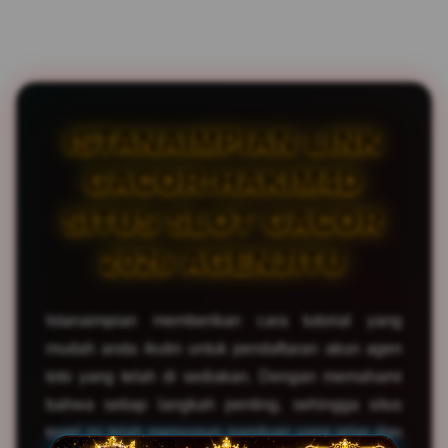
ISTANAIMPIAN LINK
GACOR:HAKIM4D
SITUS SLOT GACOR
2026 AGENJITU
Istanaimpian memberikan cara tutorial yang
mudah anda ikutin untuk pendaftaran akun agen
toto yang telah di sediakan. Dengan memahami
bahwa setiap langkah penting, sehingga situs
togel ini telah menyusun panduan yang jelas dan