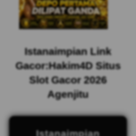
Istanaimpian Link
Gacor:Hakim4D Situs
Slot Gacor 2026
Agenjitu
Istanaimpian