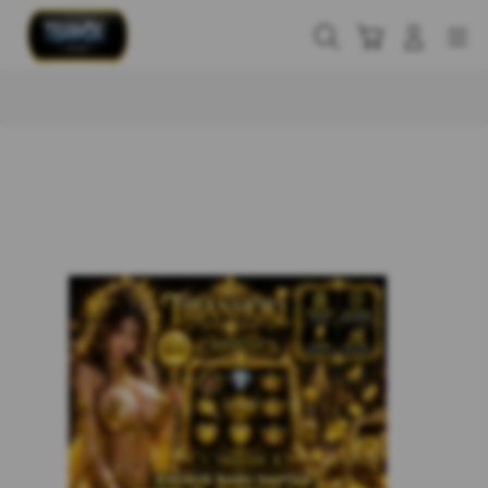
Skip
to
Cari
Troli
Login
Navigation
content
Buka Info Lebih Lanjut