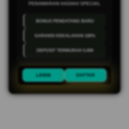
PENAWARAN HADIAH SPECIAL
BONUS PENDATANG BARU
GARANSI KEKALAHAN 100%
DEPOSIT TERMURAH 5.000
LOGIN
DAFTAR
Layer Popup Close